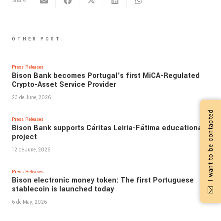
Share:
OTHER POST:
Press Releases
Bison Bank becomes Portugal’s first MiCA-Regulated
Crypto-Asset Service Provider
23 de June, 2026
I want to be contacted
Press Releases
Bison Bank supports Cáritas Leiria-Fátima educational
project
12 de June, 2026
Press Releases
Bison electronic money token: The first Portuguese
stablecoin is launched today
6 de May, 2026