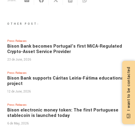
Share:
OTHER POST:
Press Releases
Bison Bank becomes Portugal’s first MiCA-Regulated
Crypto-Asset Service Provider
23 de June, 2026
I want to be contacted
Press Releases
Bison Bank supports Cáritas Leiria-Fátima educational
project
12 de June, 2026
Press Releases
Bison electronic money token: The first Portuguese
stablecoin is launched today
6 de May, 2026