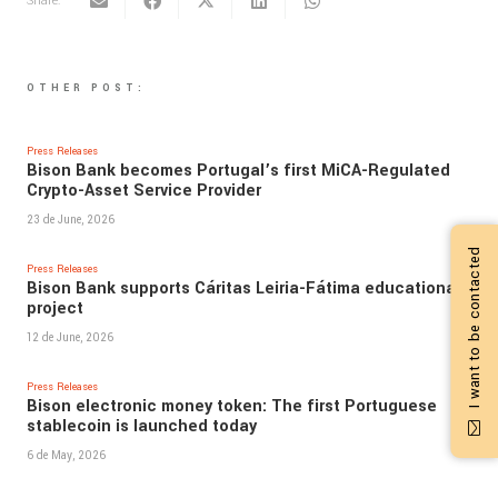
Share:
OTHER POST:
Press Releases
Bison Bank becomes Portugal’s first MiCA-Regulated
Crypto-Asset Service Provider
23 de June, 2026
I want to be contacted
Press Releases
Bison Bank supports Cáritas Leiria-Fátima educational
project
12 de June, 2026
Press Releases
Bison electronic money token: The first Portuguese
stablecoin is launched today
6 de May, 2026