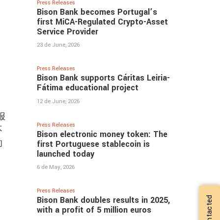
Press Releases
Bison Bank becomes Portugal’s
first MiCA-Regulated Crypto-Asset
Service Provider
23 de June, 2026
Press Releases
Bison Bank supports Cáritas Leiria-
Fátima educational project
12 de June, 2026
报
Press Releases
不
Bison electronic money token: The
的
first Portuguese stablecoin is
launched today
6 de May, 2026
Press Releases
Bison Bank doubles results in 2025,
with a profit of 5 million euros