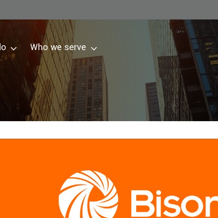
do
Who we serve