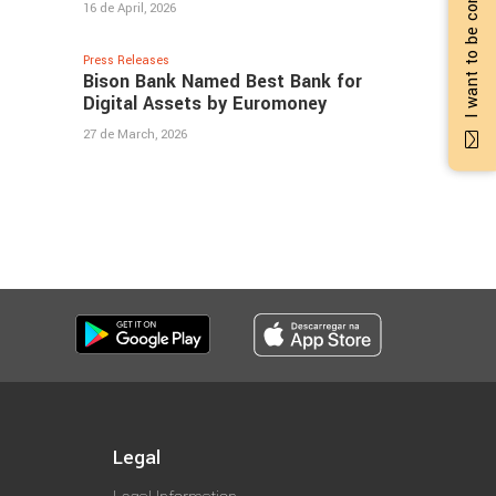
I want to be contacted
16 de April, 2026
Press Releases
Bison Bank Named Best Bank for
Digital Assets by Euromoney
27 de March, 2026
Legal