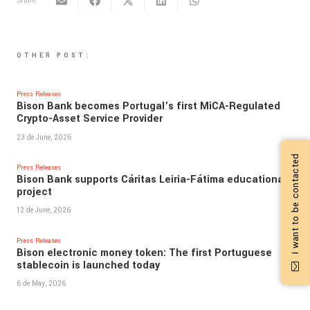
Share:
OTHER POST:
Press Releases
Bison Bank becomes Portugal’s first MiCA-Regulated
Crypto-Asset Service Provider
23 de June, 2026
I want to be contacted
Press Releases
Bison Bank supports Cáritas Leiria-Fátima educational
project
12 de June, 2026
Press Releases
Bison electronic money token: The first Portuguese
stablecoin is launched today
6 de May, 2026