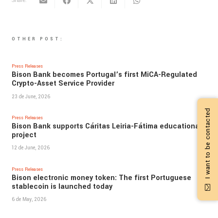
Share:
OTHER POST:
Press Releases
Bison Bank becomes Portugal’s first MiCA-Regulated
Crypto-Asset Service Provider
23 de June, 2026
I want to be contacted
Press Releases
Bison Bank supports Cáritas Leiria-Fátima educational
project
12 de June, 2026
Press Releases
Bison electronic money token: The first Portuguese
stablecoin is launched today
6 de May, 2026