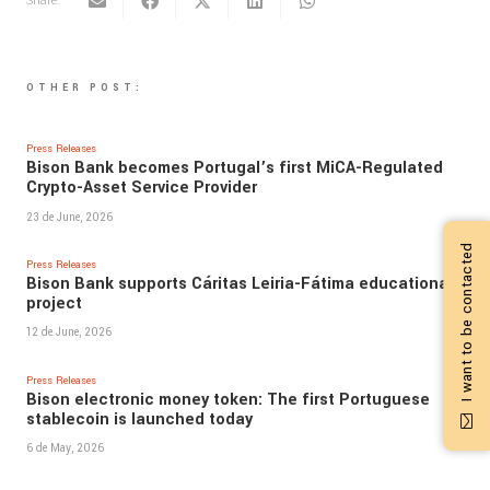
Share:
OTHER POST:
Press Releases
Bison Bank becomes Portugal’s first MiCA-Regulated
Crypto-Asset Service Provider
23 de June, 2026
I want to be contacted
Press Releases
Bison Bank supports Cáritas Leiria-Fátima educational
project
12 de June, 2026
Press Releases
Bison electronic money token: The first Portuguese
stablecoin is launched today
6 de May, 2026