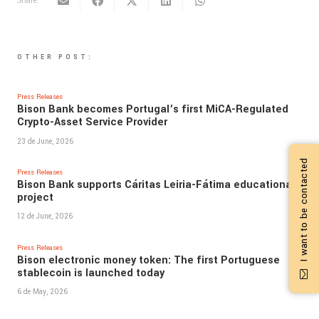
Share:
OTHER POST:
Press Releases
Bison Bank becomes Portugal’s first MiCA-Regulated
Crypto-Asset Service Provider
23 de June, 2026
I want to be contacted
Press Releases
Bison Bank supports Cáritas Leiria-Fátima educational
project
12 de June, 2026
Press Releases
Bison electronic money token: The first Portuguese
stablecoin is launched today
6 de May, 2026