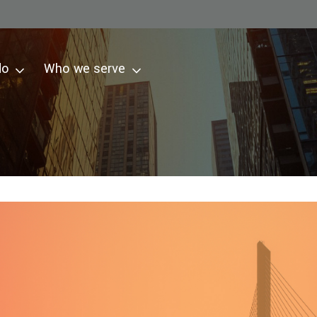
do
Who we serve