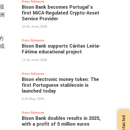
Press Releases
Bison Bank becomes Portugal’s
亚
first MiCA-Regulated Crypto-Asset
洲
Service Provider
23 de June, 2026
的
Press Releases
Bison Bank supports Cáritas Leiria-
或
Fátima educational project
12 de June, 2026
Press Releases
Bison electronic money token: The
first Portuguese stablecoin is
launched today
6 de May, 2026
Press Releases
Bison Bank doubles results in 2025,
with a profit of 5 million euros