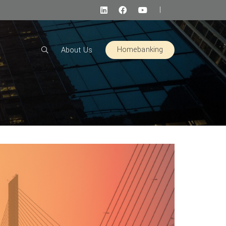
|
Homebanking
About Us