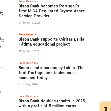
Press Releases
Bison Bank becomes Portugal’s
first MiCA-Regulated Crypto-Asset
美
Service Provider
司
23 de June, 2026
Press Releases
Bison Bank supports Cáritas Leiria-
热
Fátima educational project
益
12 de June, 2026
Press Releases
，
Bison electronic money token: The
first Portuguese stablecoin is
launched today
6 de May, 2026
为
Press Releases
Bison Bank doubles results in 2025,
with a profit of 5 million euros