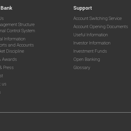
 Bank
Support
Us
Account Switching Service
agement Structure
Account Opening Documents
rnal Control System
Useful Information
al Information
Investor Information
orts and Accounts
et Discipline
Investment Funds
& Awards
Open Banking
& Press
Glossary
st
t us
s