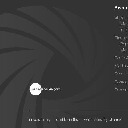
Bison
About 
Man
Inte
Financi
Rep
Mark
Deals 
Media 
Price Li
Contac
Career
Privacy Policy
Cookies Policy
Whistleblowing Channel