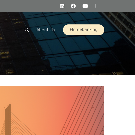
|
Homebanking
About Us