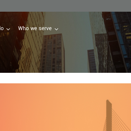
do
Who we serve