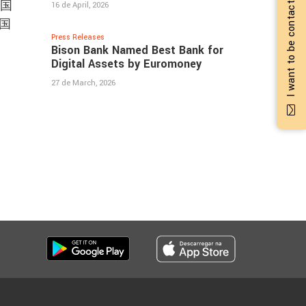
I want to be contacted
着国
16 de April, 2026
国
Press Releases
Bison Bank Named Best Bank for
Digital Assets by Euromoney
27 de March, 2026