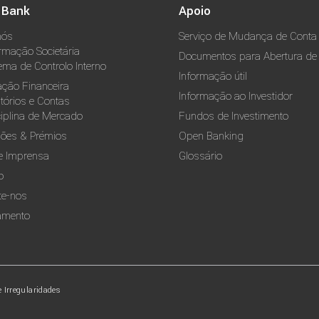
 Bank
Apoio
nós
Serviço de Mudança de Conta
rmação Societária
Documentos para Abertura de
ema de Controlo Interno
Informação útil
ação Financeira
Informação ao Investidor
tórios e Contas
ciplina de Mercado
Fundos de Investimento
ões & Prémios
Open Banking
e Imprensa
Glossário
o
te-nos
amento
Irregularidades