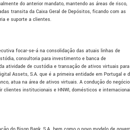
ualmente do anterior mandato, mantendo as áreas de risco,
adas transita da Caixa Geral de Depósitos, ficando com as
ia e suporte a clientes.
cutiva focar-se-á na consolidação das atuais linhas de
ustódia, consultoria para investimento e banca de
 atividade de custódia e transação de ativos virtuais para
igital Assets, S.A. que é a primeira entidade em Portugal e 
nco, atua na área de ativos virtuais. A condução do negócio
 clientes institucionais e HNWI, domésticos e internacionai
ção do Bison Bank, S.A,, bem como o novo modelo de gover