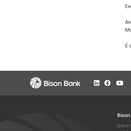
Ex
An
Mc
É 
Bison
Sobre 