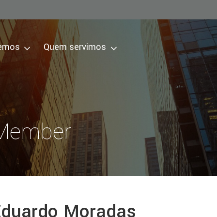
zemos
Quem servimos
 Member
duardo Moradas