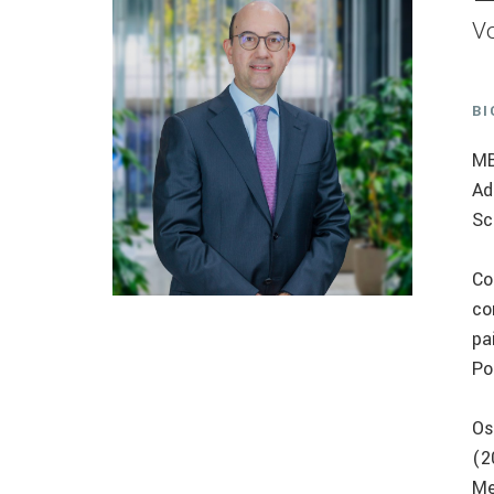
Vo
BI
MB
Ad
Sc
Co
co
pa
Po
Os
(2
Me