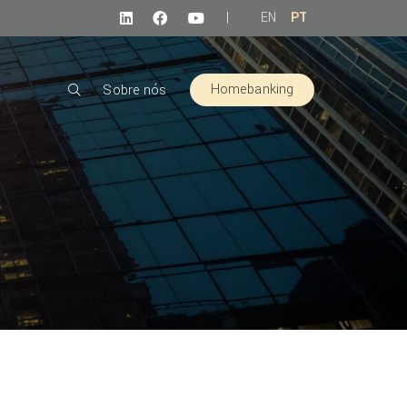
|
EN
PT
Homebanking
Sobre nós