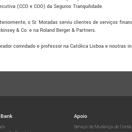
ecutiva (CCO e COO) da Seguros Tranquilidade.
teriormente, o Sr. Moradas serviu clientes de serviços finan
kinsey & Co. e na Roland Berger & Partners.
orador convidado e professor na Católica Lisboa e noutras i
 Bank
Apoio
nós
Serviço de Mudança de Conta