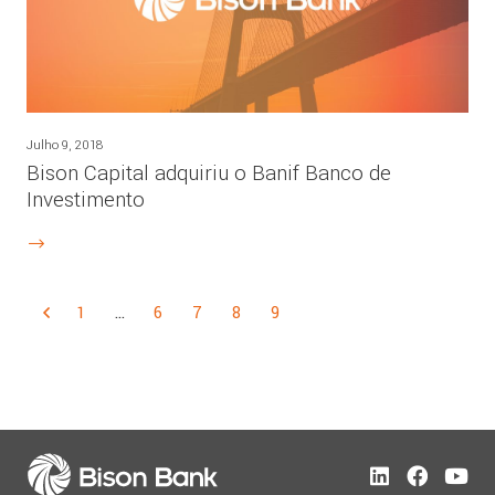
Julho 9, 2018
Bison Capital adquiriu o Banif Banco de
Investimento
1
…
6
7
8
9