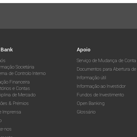
 Bank
Apoio
nós
Serviço de Mudança de Conta
rmação Societária
Documentos para Abertura de
ema de Controlo Interno
Informação útil
ação Financeira
Informação ao Investidor
tórios e Contas
ciplina de Mercado
Fundos de Investimento
ões & Prémios
Open Banking
e Imprensa
Glossário
o
te-nos