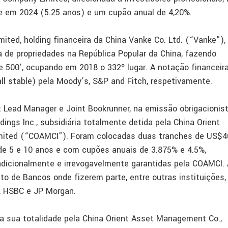
 em 2024 (5.25 anos) e um cupão anual de 4,20%.
ted, holding financeira da China Vanke Co. Ltd. (“Vanke”),
 de propriedades na República Popular da China, fazendo
e 500’, ocupando em 2018 o 332º lugar. A notação financeir
l stable) pela Moody’s, S&P and Fitch, respetivamente.
 Lead Manager e Joint Bookrunner, na emissão obrigacionis
ngs Inc., subsidiária totalmente detida pela China Orient
imited (“COAMCI”). Foram colocadas duas tranches de US$4
e 5 e 10 anos e com cupões anuais de 3.875% e 4.5%,
dicionalmente e irrevogavelmente garantidas pela COAMCI.
 de Bancos onde fizerem parte, entre outras instituições,
, HSBC e JP Morgan.
a sua totalidade pela China Orient Asset Management Co.,