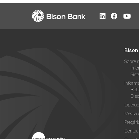
Bison
Sobre 
Info
Sist
Inform
Rela
Dis
Operaç
Media 
Preçári
Contac