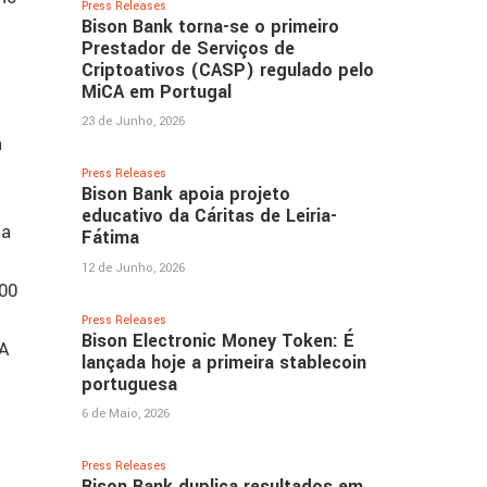
Press Releases
Bison Bank torna-se o primeiro
Prestador de Serviços de
Criptoativos (CASP) regulado pelo
MiCA em Portugal
23 de Junho, 2026
a
Press Releases
Bison Bank apoia projeto
educativo da Cáritas de Leiria-
ta
Fátima
12 de Junho, 2026
00
Press Releases
Bison Electronic Money Token: É
 A
lançada hoje a primeira stablecoin
portuguesa
6 de Maio, 2026
Press Releases
Bison Bank duplica resultados em