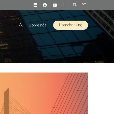
|
EN
PT
Homebanking
Sobre nós