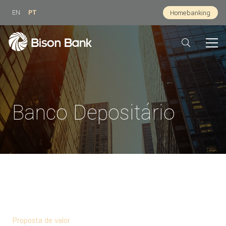
EN
PT
Homebanking
Banco Depositário
Para quem:
Sociedades gestoras que valorizam rigor, exclusividade e
acompanhamento personalizado.
Proposta de valor